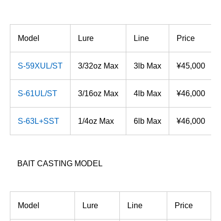
Model
Lure
Line
Price
S-59XUL/ST
3/32oz Max
3lb Max
¥45,000
S-61UL/ST
3/16oz Max
4lb Max
¥46,000
S-63L+SST
1/4oz Max
6lb Max
¥46,000
BAIT CASTING MODEL
Model
Lure
Line
Price